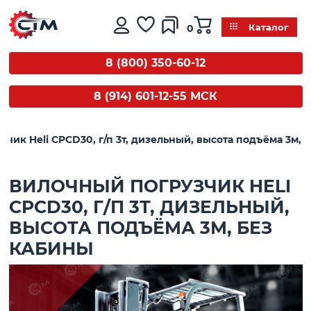
0
Каталог
8 (800) 350-60-12
8 (914) 601-12-55 МСК
чик Heli CPСD30, г/п 3т, дизельный, высота подъёма 3м, 
ВИЛОЧНЫЙ ПОГРУЗЧИК HELI
CPСD30, Г/П 3Т, ДИЗЕЛЬНЫЙ,
ВЫСОТА ПОДЪЁМА 3М, БЕЗ
КАБИНЫ