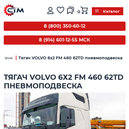
0
Каталог
8 (800) 350-60-12
8 (914) 601-12-55 МСК
Тягачи
Тягач VOLVO 6х2 FM 460 62TD пневмоподвеска
ТЯГАЧ VOLVO 6Х2 FM 460 62TD
ПНЕВМОПОДВЕСКА