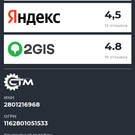
4,5
12 отзывов
4.8
19 отзывов
ИНН
2801216968
ОГРН
1162801051533
Контактный телефон