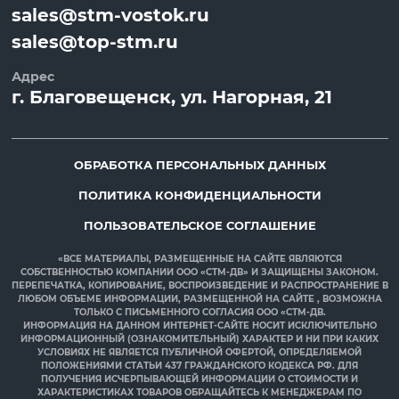
sales@stm-vostok.ru
sales@top-stm.ru
Адрес
г.
Благовещенск
, ул.
Нагорная, 21
ОБРАБОТКА ПЕРСОНАЛЬНЫХ ДАННЫХ
ПОЛИТИКА КОНФИДЕНЦИАЛЬНОСТИ
ПОЛЬЗОВАТЕЛЬСКОЕ СОГЛАШЕНИЕ
«ВСЕ МАТЕРИАЛЫ, РАЗМЕЩЕННЫЕ НА САЙТЕ ЯВЛЯЮТСЯ
СОБСТВЕННОСТЬЮ КОМПАНИИ ООО «СТМ-ДВ» И ЗАЩИЩЕНЫ ЗАКОНОМ.
ПЕРЕПЕЧАТКА, КОПИРОВАНИЕ, ВОСПРОИЗВЕДЕНИЕ И РАСПРОСТРАНЕНИЕ В
ЛЮБОМ ОБЪЕМЕ ИНФОРМАЦИИ, РАЗМЕЩЕННОЙ НА САЙТЕ , ВОЗМОЖНА
ТОЛЬКО С ПИСЬМЕННОГО СОГЛАСИЯ ООО «СТМ-ДВ.
ИНФОРМАЦИЯ НА ДАННОМ ИНТЕРНЕТ-САЙТЕ НОСИТ ИСКЛЮЧИТЕЛЬНО
ИНФОРМАЦИОННЫЙ (ОЗНАКОМИТЕЛЬНЫЙ) ХАРАКТЕР И НИ ПРИ КАКИХ
УСЛОВИЯХ НЕ ЯВЛЯЕТСЯ ПУБЛИЧНОЙ ОФЕРТОЙ, ОПРЕДЕЛЯЕМОЙ
ПОЛОЖЕНИЯМИ СТАТЬИ 437 ГРАЖДАНСКОГО КОДЕКСА РФ. ДЛЯ
ПОЛУЧЕНИЯ ИСЧЕРПЫВАЮЩЕЙ ИНФОРМАЦИИ О СТОИМОСТИ И
ХАРАКТЕРИСТИКАХ ТОВАРОВ ОБРАЩАЙТЕСЬ К МЕНЕДЖЕРАМ ПО