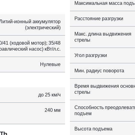
Максимальная масса под
Расстояние разгрузки
Литий-ионный аккумулятор
(электрический)
Макс. длина выдвижения
стрелы
0/41 (ходовой мотор); 35/48
равлический насос) кВт/л.с.
Угол разгрузки
Нулевые
Мин. радиус поворота
Время выдвижения основ
стрелы
до 25 км/ч
Способность преодолеват
240 мм
подъем
Высота подъема
ТЬ