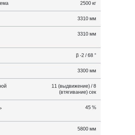
ъема
2500 кг
3310 мм
3310 мм
β -2 / 68 °
3300 мм
ной
11 (выдвижение) / 8
(втягивание) сек
ь
45 %
5800 мм