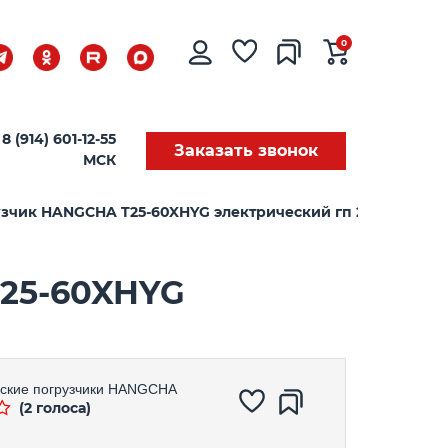
0
8 (914) 601-12-55
Заказать звонок
МСК
зчик HANGCHA T25-60XHYG электрический гп 2,5т высота 
25-60XHYG
ские погрузчики
HANGCHA
(2 голоса)