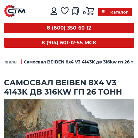
0
Каталог
8 (800) 350-60-12
8 (914) 601-12-55 МСК
мосвалы
Самосвал BEIBEN 8x4 V3 4143K дв 316kw гп 26 то
САМОСВАЛ BEIBEN 8X4 V3
4143K ДВ 316KW ГП 26 ТОНН