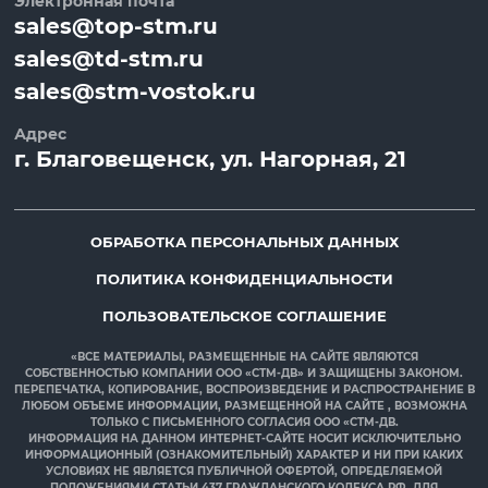
Электронная почта
sales@top-stm.ru
sales@td-stm.ru
sales@stm-vostok.ru
Адрес
г.
Благовещенск
, ул.
Нагорная, 21
ОБРАБОТКА ПЕРСОНАЛЬНЫХ ДАННЫХ
ПОЛИТИКА КОНФИДЕНЦИАЛЬНОСТИ
ПОЛЬЗОВАТЕЛЬСКОЕ СОГЛАШЕНИЕ
«ВСЕ МАТЕРИАЛЫ, РАЗМЕЩЕННЫЕ НА САЙТЕ ЯВЛЯЮТСЯ
СОБСТВЕННОСТЬЮ КОМПАНИИ ООО «СТМ-ДВ» И ЗАЩИЩЕНЫ ЗАКОНОМ.
ПЕРЕПЕЧАТКА, КОПИРОВАНИЕ, ВОСПРОИЗВЕДЕНИЕ И РАСПРОСТРАНЕНИЕ В
ЛЮБОМ ОБЪЕМЕ ИНФОРМАЦИИ, РАЗМЕЩЕННОЙ НА САЙТЕ , ВОЗМОЖНА
ТОЛЬКО С ПИСЬМЕННОГО СОГЛАСИЯ ООО «СТМ-ДВ.
ИНФОРМАЦИЯ НА ДАННОМ ИНТЕРНЕТ-САЙТЕ НОСИТ ИСКЛЮЧИТЕЛЬНО
ИНФОРМАЦИОННЫЙ (ОЗНАКОМИТЕЛЬНЫЙ) ХАРАКТЕР И НИ ПРИ КАКИХ
УСЛОВИЯХ НЕ ЯВЛЯЕТСЯ ПУБЛИЧНОЙ ОФЕРТОЙ, ОПРЕДЕЛЯЕМОЙ
ПОЛОЖЕНИЯМИ СТАТЬИ 437 ГРАЖДАНСКОГО КОДЕКСА РФ. ДЛЯ