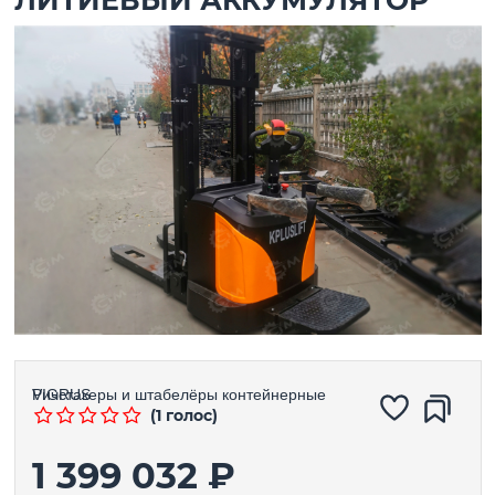
Ричстакеры и штабелёры контейнерные
VIGRUS
(1 голос)
1 399 032 ₽