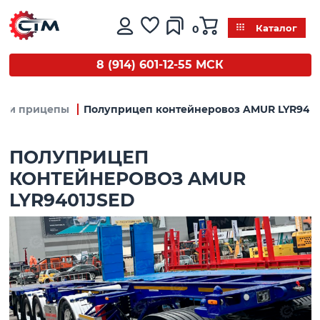
0
Каталог
8 (914) 601-12-55 МСК
ы и прицепы
Полуприцеп контейнеровоз AMUR LYR940
ПОЛУПРИЦЕП
КОНТЕЙНЕРОВОЗ AMUR
LYR9401JSED