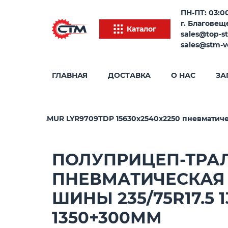
ПН-ПТ: 03:00
г. Благовеще
Каталог
sales@top-s
sales@stm-v
ГЛАВНАЯ
ДОСТАВКА
О НАС
ЗА
цеп-трал AMUR LYR9709TDP 15630х2540х2250 пневматическ
ПОЛУПРИЦЕП-ТРАЛ 
ПНЕВМАТИЧЕСКАЯ 
ШИНЫ 235/75R17.5 
1350+300ММ