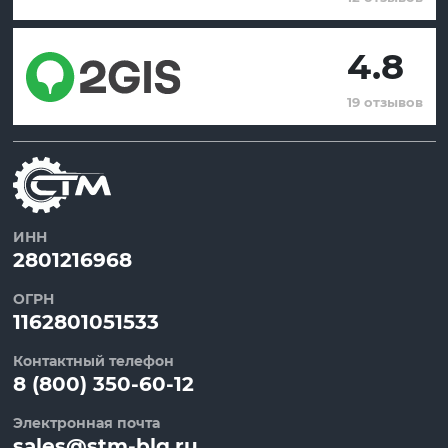
4.8
19 отзывов
ИНН
2801216968
ОГРН
1162801051533
Контактный телефон
8 (800) 350-60-12
Электронная почта
sales@stm-blg.ru