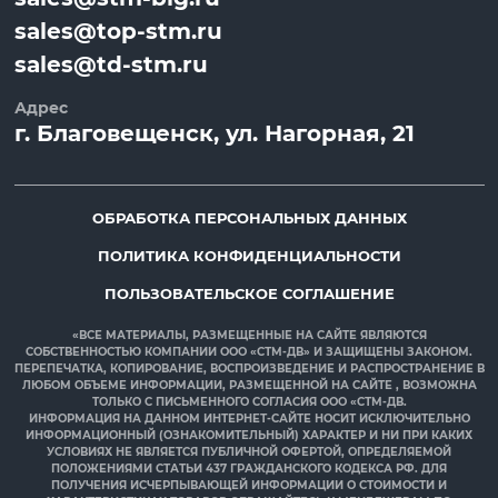
sales@top-stm.ru
sales@td-stm.ru
Адрес
г.
Благовещенск
, ул.
Нагорная, 21
ОБРАБОТКА ПЕРСОНАЛЬНЫХ ДАННЫХ
ПОЛИТИКА КОНФИДЕНЦИАЛЬНОСТИ
ПОЛЬЗОВАТЕЛЬСКОЕ СОГЛАШЕНИЕ
«ВСЕ МАТЕРИАЛЫ, РАЗМЕЩЕННЫЕ НА САЙТЕ ЯВЛЯЮТСЯ
СОБСТВЕННОСТЬЮ КОМПАНИИ ООО «СТМ-ДВ» И ЗАЩИЩЕНЫ ЗАКОНОМ.
ПЕРЕПЕЧАТКА, КОПИРОВАНИЕ, ВОСПРОИЗВЕДЕНИЕ И РАСПРОСТРАНЕНИЕ В
ЛЮБОМ ОБЪЕМЕ ИНФОРМАЦИИ, РАЗМЕЩЕННОЙ НА САЙТЕ , ВОЗМОЖНА
ТОЛЬКО С ПИСЬМЕННОГО СОГЛАСИЯ ООО «СТМ-ДВ.
ИНФОРМАЦИЯ НА ДАННОМ ИНТЕРНЕТ-САЙТЕ НОСИТ ИСКЛЮЧИТЕЛЬНО
ИНФОРМАЦИОННЫЙ (ОЗНАКОМИТЕЛЬНЫЙ) ХАРАКТЕР И НИ ПРИ КАКИХ
УСЛОВИЯХ НЕ ЯВЛЯЕТСЯ ПУБЛИЧНОЙ ОФЕРТОЙ, ОПРЕДЕЛЯЕМОЙ
ПОЛОЖЕНИЯМИ СТАТЬИ 437 ГРАЖДАНСКОГО КОДЕКСА РФ. ДЛЯ
ПОЛУЧЕНИЯ ИСЧЕРПЫВАЮЩЕЙ ИНФОРМАЦИИ О СТОИМОСТИ И