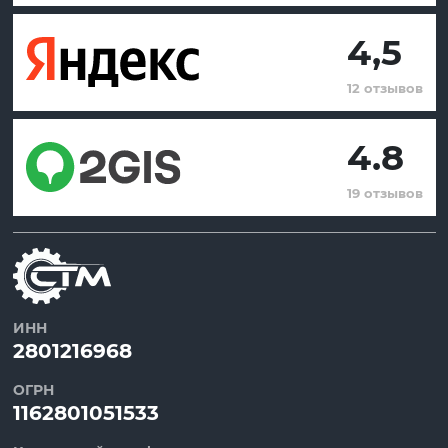
4,5
12 отзывов
4.8
19 отзывов
ИНН
2801216968
ОГРН
1162801051533