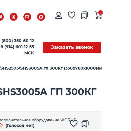
0
 (800) 350-60-12
8 (914) 601-12-55
Заказать звонок
МСК
SHS2505/SHS3005A гп 300кг 1350x760x1000мм
SHS3005A ГП 300КГ
дополнительное оборудование
VIGRUS
(Голосов нет)