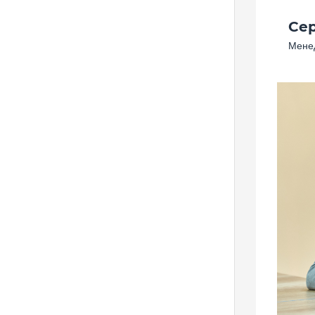
Се
Менед