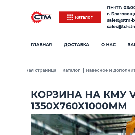
ПН-ПТ: 03:00
г. Благовеще
Каталог
sales@stm-b
sales@td-st
ГЛАВНАЯ
ДОСТАВКА
О НАС
ЗА
Главная страница
Каталог
Навесное и дополни
КОРЗИНА НА КМУ V
1350X760X1000ММ