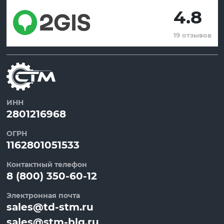
4.8
19 отзывов
ИНН
2801216968
ОГРН
1162801051533
Контактный телефон
8 (800) 350-60-12
Электронная почта
sales@td-stm.ru
sales@stm-blg.ru