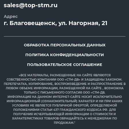
sales@top-stm.ru
Адрес
г.
Благовещенск
, ул.
Нагорная, 21
ОБРАБОТКА ПЕРСОНАЛЬНЫХ ДАННЫХ
ПОЛИТИКА КОНФИДЕНЦИАЛЬНОСТИ
ПОЛЬЗОВАТЕЛЬСКОЕ СОГЛАШЕНИЕ
«ВСЕ МАТЕРИАЛЫ, РАЗМЕЩЕННЫЕ НА САЙТЕ ЯВЛЯЮТСЯ
СОБСТВЕННОСТЬЮ КОМПАНИИ ООО «СТМ-ДВ» И ЗАЩИЩЕНЫ ЗАКОНОМ.
ПЕРЕПЕЧАТКА, КОПИРОВАНИЕ, ВОСПРОИЗВЕДЕНИЕ И РАСПРОСТРАНЕНИЕ В
ЛЮБОМ ОБЪЕМЕ ИНФОРМАЦИИ, РАЗМЕЩЕННОЙ НА САЙТЕ , ВОЗМОЖНА
ТОЛЬКО С ПИСЬМЕННОГО СОГЛАСИЯ ООО «СТМ-ДВ.
ИНФОРМАЦИЯ НА ДАННОМ ИНТЕРНЕТ-САЙТЕ НОСИТ ИСКЛЮЧИТЕЛЬНО
ИНФОРМАЦИОННЫЙ (ОЗНАКОМИТЕЛЬНЫЙ) ХАРАКТЕР И НИ ПРИ КАКИХ
УСЛОВИЯХ НЕ ЯВЛЯЕТСЯ ПУБЛИЧНОЙ ОФЕРТОЙ, ОПРЕДЕЛЯЕМОЙ
ПОЛОЖЕНИЯМИ СТАТЬИ 437 ГРАЖДАНСКОГО КОДЕКСА РФ. ДЛЯ
ПОЛУЧЕНИЯ ИСЧЕРПЫВАЮЩЕЙ ИНФОРМАЦИИ О СТОИМОСТИ И
ХАРАКТЕРИСТИКАХ ТОВАРОВ ОБРАЩАЙТЕСЬ К МЕНЕДЖЕРАМ ПО
ПРОДАЖАМ."