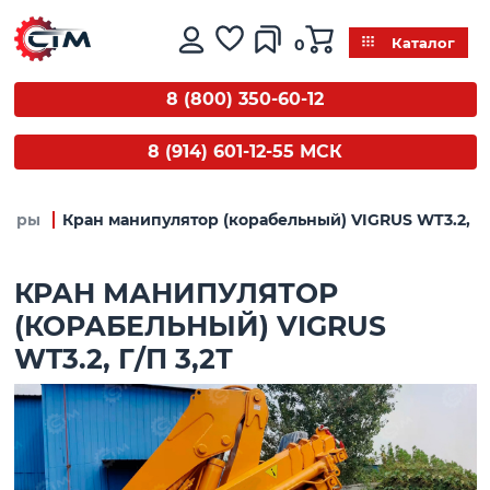
0
Каталог
8 (800) 350-60-12
8 (914) 601-12-55 МСК
торы
Кран манипулятор (корабельный) VIGRUS WT3.2, г/п
КРАН МАНИПУЛЯТОР
(КОРАБЕЛЬНЫЙ) VIGRUS
WT3.2, Г/П 3,2Т