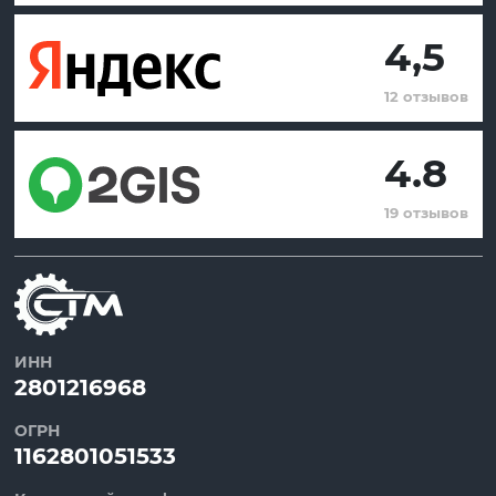
4,5
12 отзывов
4.8
19 отзывов
ИНН
2801216968
ОГРН
1162801051533