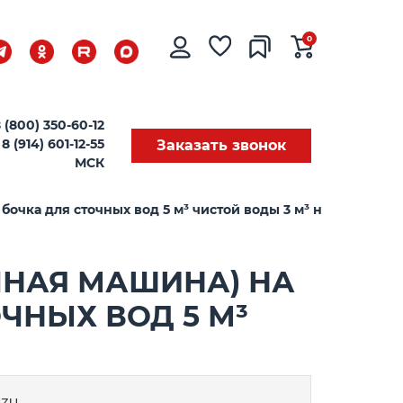
0
 (800) 350-60-12
8 (914) 601-12-55
Заказать звонок
МСК
чка для сточных вод 5 м³ чистой воды 3 м³ насос SK-12
НАЯ МАШИНА) НА
ОЧНЫХ ВОД 5 М³
UZU