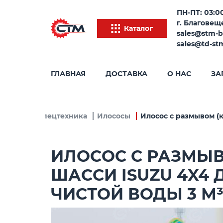
ПН-ПТ: 03:00
г. Благовеще
Каталог
sales@stm-b
sales@td-st
ГЛАВНАЯ
ДОСТАВКА
О НАС
ЗА
унальная спецтехника
Илососы
Илосос с размывом (к
ИЛОСОС С РАЗМЫ
ШАССИ ISUZU 4X4 
ЧИСТОЙ ВОДЫ 3 М³