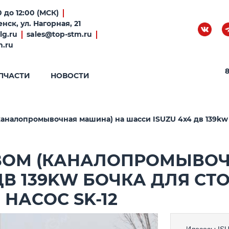
 до 12:00 (МСК)
нск, ул. Нагорная, 21
lg.ru
sales@top-stm.ru
m.ru
8
ПЧАСТИ
НОВОСТИ
аналопромывочная машина) на шасси ISUZU 4x4 дв 139kw бо
ВОМ (КАНАЛОПРОМЫВОЧ
ДВ 139KW БОЧКА ДЛЯ СТ
 НАСОС SK-12
Илососы
IS