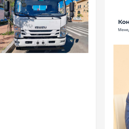
Ко
Менед