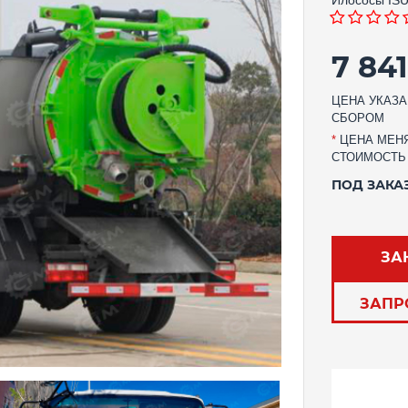
7 84
ЦЕНА УКАЗА
СБОРОМ
*
ЦЕНА МЕНЯ
СТОИМОСТЬ
ПОД ЗАКА
ЗА
ЗАПР