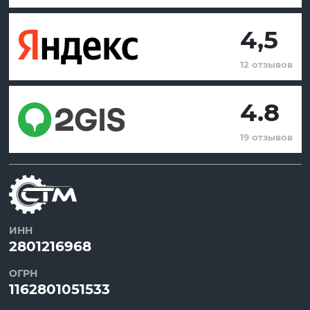
4,5
12 отзывов
4.8
19 отзывов
ИНН
2801216968
ОГРН
1162801051533