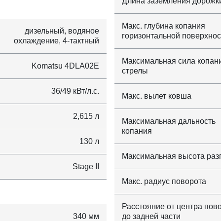
Длина заземления дорожк
Макс. глубина копания
дизельный, водяное
горизонтальной поверхнос
охлаждение, 4-тактный
Максимальная сила копан
Komatsu 4DLA02E
стрелы
36/49 кВт/л.с.
Макс. вылет ковша
2,615 л
Максимальная дальность
копания
130 л
Максимальная высота раз
Stage II
Макс. радиус поворота
Расстояние от центра пов
340 мм
до задней части