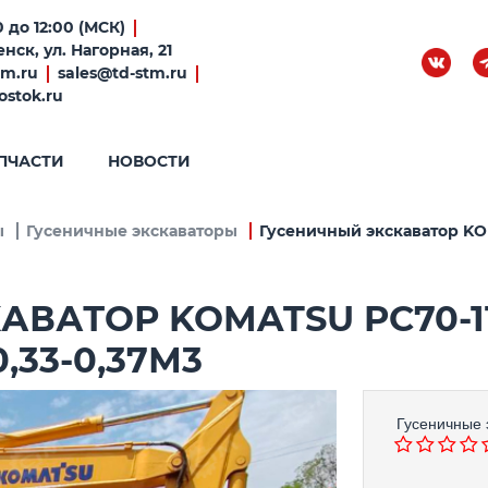
 до 12:00 (МСК)
нск, ул. Нагорная, 21
tm.ru
sales@td-stm.ru
ostok.ru
ПЧАСТИ
НОВОСТИ
ы
Гусеничные экскаваторы
Гусеничный экскаватор KOM
АВАТОР KOMATSU PC70-
,33-0,37М3
Гусеничные 