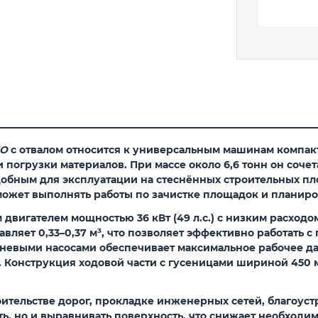
MO
с отвалом относится к универсальным машинам компак
 погрузки материалов. При массе около 6,6 тонн он соче
добным для эксплуатации на стеснённых строительных пл
ожет выполнять работы по зачистке площадок и планиро
вигателем мощностью 36 кВт (49 л.с.) с низким расходо
тавляет 0,33–0,37 м³, что позволяет эффективно работать 
невыми насосами обеспечивает максимальное рабочее да
яти. Конструкция ходовой части с гусеницами шириной 450
ительстве дорог, прокладке инженерных сетей, благоуст
ать, но и выравнивать поверхность, что снижает необходи