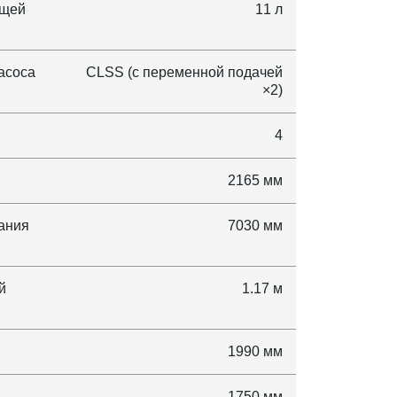
ющей
11 л
асоса
CLSS (с переменной подачей
×2)
4
2165 мм
ания
7030 мм
й
1.17 м
1990 мм
1750 мм