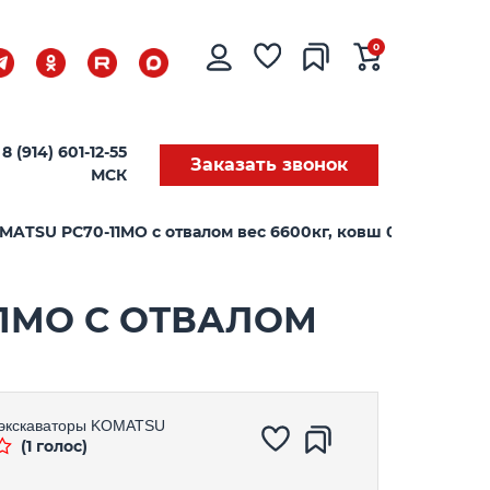
0
8 (914) 601-12-55
Заказать звонок
МСК
ATSU PC70-11MO c отвалом вес 6600кг, ковш 0,33-0,37м3
11MO C ОТВАЛОМ
экскаваторы
KOMATSU
(1 голос)