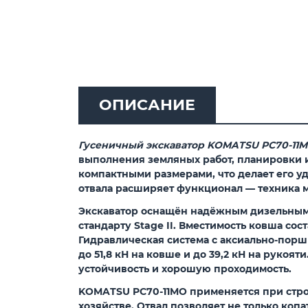
ОПИСАНИЕ
Гусеничный экскаватор KOMATSU PC70-11
выполнения земляных работ, планировки и
компактными размерами, что делает его у
отвала расширяет функционал — техника м
Экскаватор оснащён надёжным дизельным д
стандарту Stage II. Вместимость ковша сос
Гидравлическая система с аксиально-порш
до 51,8 кН на ковше и до 39,2 кН на руко
устойчивость и хорошую проходимость.
KOMATSU PC70-11MO применяется при стро
хозяйстве. Отвал позволяет не только коп