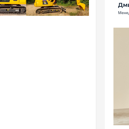
Дм
Менед