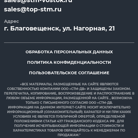
sales@top-stm.ru
Адрес
г.
Благовещенск
, ул.
Нагорная, 21
ОБРАБОТКА ПЕРСОНАЛЬНЫХ ДАННЫХ
ПОЛИТИКА КОНФИДЕНЦИАЛЬНОСТИ
ПОЛЬЗОВАТЕЛЬСКОЕ СОГЛАШЕНИЕ
«ВСЕ МАТЕРИАЛЫ, РАЗМЕЩЕННЫЕ НА САЙТЕ ЯВЛЯЮТСЯ
СОБСТВЕННОСТЬЮ КОМПАНИИ ООО «СТМ-ДВ» И ЗАЩИЩЕНЫ ЗАКОНОМ.
ПЕРЕПЕЧАТКА, КОПИРОВАНИЕ, ВОСПРОИЗВЕДЕНИЕ И РАСПРОСТРАНЕНИЕ В
ЛЮБОМ ОБЪЕМЕ ИНФОРМАЦИИ, РАЗМЕЩЕННОЙ НА САЙТЕ , ВОЗМОЖНА
ТОЛЬКО С ПИСЬМЕННОГО СОГЛАСИЯ ООО «СТМ-ДВ.
ИНФОРМАЦИЯ НА ДАННОМ ИНТЕРНЕТ-САЙТЕ НОСИТ ИСКЛЮЧИТЕЛЬНО
ИНФОРМАЦИОННЫЙ (ОЗНАКОМИТЕЛЬНЫЙ) ХАРАКТЕР И НИ ПРИ КАКИХ
УСЛОВИЯХ НЕ ЯВЛЯЕТСЯ ПУБЛИЧНОЙ ОФЕРТОЙ, ОПРЕДЕЛЯЕМОЙ
ПОЛОЖЕНИЯМИ СТАТЬИ 437 ГРАЖДАНСКОГО КОДЕКСА РФ. ДЛЯ
ПОЛУЧЕНИЯ ИСЧЕРПЫВАЮЩЕЙ ИНФОРМАЦИИ О СТОИМОСТИ И
ХАРАКТЕРИСТИКАХ ТОВАРОВ ОБРАЩАЙТЕСЬ К МЕНЕДЖЕРАМ ПО
ПРОДАЖАМ."