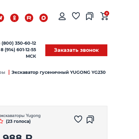
0
 (800) 350-60-12
8 (914) 601-12-55
Заказать звонок
МСК
ры
Экскаватор гусеничный YUGONG YG230
экскаваторы
Yugong
(23 голоса)
9 988 ₽