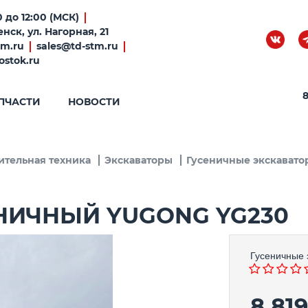
 до 12:00 (МСК)
нск, ул. Нагорная, 21
tm.ru
sales@td-stm.ru
ostok.ru
8
ПЧАСТИ
НОВОСТИ
ительная техника
Экскаваторы
Гусеничные экскавато
НИЧНЫЙ YUGONG YG230
Гусеничные 
8 81