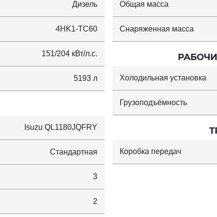
Дизель
Общая масса
4HK1-TC60
Снаряженная масса
151/204 кВт/л.с.
РАБОЧИ
Холодильная установка
5193 л
Грузоподъёмность
Isuzu QL1180JQFRY
Т
Коробка передач
Стандартная
3
2