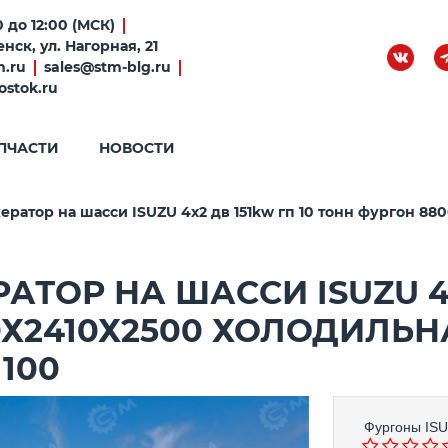
 до 12:00 (МСК)
нск, ул. Нагорная, 21
m.ru
sales@stm-blg.ru
ostok.ru
ПЧАСТИ
НОВОСТИ
атор на шасси ISUZU 4х2 дв 151kw гп 10 тонн фургон 8800
ТОР НА ШАССИ ISUZU 4Х
0Х2410Х2500 ХОЛОДИЛЬ
1100
Фургоны
IS