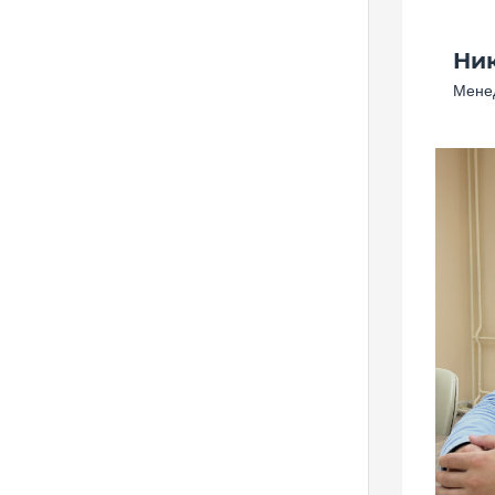
Ни
Менед