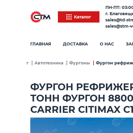
ПН-ПТ: 03:00
г. Благовеще
Каталог
sales@td-st
sales@stm-v
ГЛАВНАЯ
ДОСТАВКА
О НАС
ЗА
ица
Каталог
Автотехника
Фургоны
Фургон рефрижер
ФУРГОН РЕФРИЖЕРА
ТОНН ФУРГОН 880
CARRIER CITIMAX C