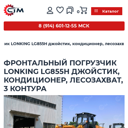
0
Каталог
8 (914) 601-12-55 МСК
чик LONKING LG855Н джойстик, кондиционер, лесозахват,
ФРОНТАЛЬНЫЙ ПОГРУЗЧИК
LONKING LG855Н ДЖОЙСТИК,
КОНДИЦИОНЕР, ЛЕСОЗАХВАТ,
3 КОНТУРА