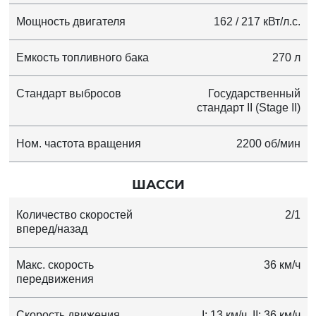
Мощность двигателя
162 / 217 кВт/л.с.
Емкость топливного бака
270 л
Стандарт выбросов
Государственный
стандарт II (Stage II)
Ном. частота вращения
2200 об/мин
ШАССИ
Количество скоростей
2/1
вперед/назад
Макс. скорость
36 км/ч
передвижения
Скорость движения
I: 13 км/ч, II: 36 км/ч