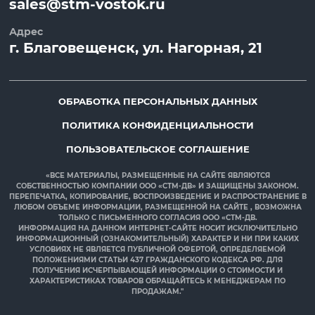
sales@stm-vostok.ru
Адрес
г.
Благовещенск
, ул.
Нагорная, 21
ОБРАБОТКА ПЕРСОНАЛЬНЫХ ДАННЫХ
ПОЛИТИКА КОНФИДЕНЦИАЛЬНОСТИ
ПОЛЬЗОВАТЕЛЬСКОЕ СОГЛАШЕНИЕ
«ВСЕ МАТЕРИАЛЫ, РАЗМЕЩЕННЫЕ НА САЙТЕ ЯВЛЯЮТСЯ
СОБСТВЕННОСТЬЮ КОМПАНИИ ООО «СТМ-ДВ» И ЗАЩИЩЕНЫ ЗАКОНОМ.
ПЕРЕПЕЧАТКА, КОПИРОВАНИЕ, ВОСПРОИЗВЕДЕНИЕ И РАСПРОСТРАНЕНИЕ В
ЛЮБОМ ОБЪЕМЕ ИНФОРМАЦИИ, РАЗМЕЩЕННОЙ НА САЙТЕ , ВОЗМОЖНА
ТОЛЬКО С ПИСЬМЕННОГО СОГЛАСИЯ ООО «СТМ-ДВ.
ИНФОРМАЦИЯ НА ДАННОМ ИНТЕРНЕТ-САЙТЕ НОСИТ ИСКЛЮЧИТЕЛЬНО
ИНФОРМАЦИОННЫЙ (ОЗНАКОМИТЕЛЬНЫЙ) ХАРАКТЕР И НИ ПРИ КАКИХ
УСЛОВИЯХ НЕ ЯВЛЯЕТСЯ ПУБЛИЧНОЙ ОФЕРТОЙ, ОПРЕДЕЛЯЕМОЙ
ПОЛОЖЕНИЯМИ СТАТЬИ 437 ГРАЖДАНСКОГО КОДЕКСА РФ. ДЛЯ
ПОЛУЧЕНИЯ ИСЧЕРПЫВАЮЩЕЙ ИНФОРМАЦИИ О СТОИМОСТИ И
ХАРАКТЕРИСТИКАХ ТОВАРОВ ОБРАЩАЙТЕСЬ К МЕНЕДЖЕРАМ ПО
ПРОДАЖАМ."