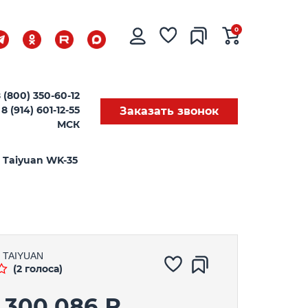
0
 (800) 350-60-12
8 (914) 601-12-55
Заказать звонок
МСК
 Taiyuan WK-35
TAIYUAN
(2 голоса)
6 300 086 ₽