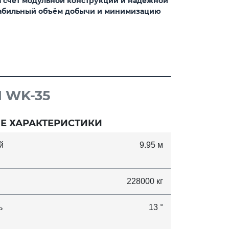
а счёт модульной конструкции и надёжной
табильный объём добычи и минимизацию
 WK-35
Е ХАРАКТЕРИСТИКИ
й
9.95 м
228000 кг
ь
13 °