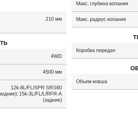
Макс. глубина копания
210 мм
Макс. радиус копания
Т
ТЬ
Коробка передач
4WD
О
4500 мм
Объем ковша
12k-8L/FL/SPR SRS60
редние); 15k-3L/FL/L/RFR-A
(задние)