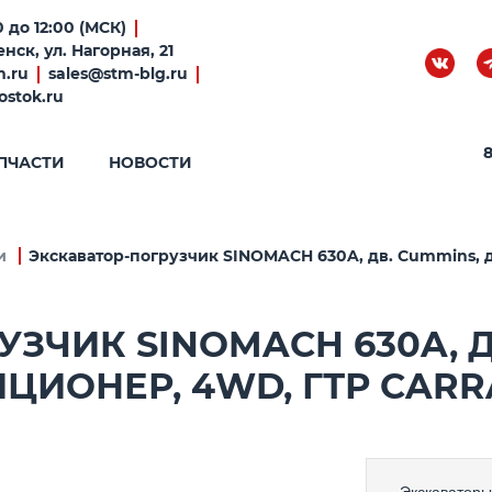
 до 12:00 (МСК)
нск, ул. Нагорная, 21
m.ru
sales@stm-blg.ru
ostok.ru
8
ПЧАСТИ
НОВОСТИ
и
Экскаватор-погрузчик SINOMACH 630A, дв. Cummins,
ЗЧИК SINOMACH 630A, Д
ЦИОНЕР, 4WD, ГТР CARR
Экскаваторы