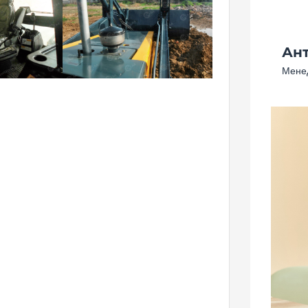
Ан
Менед