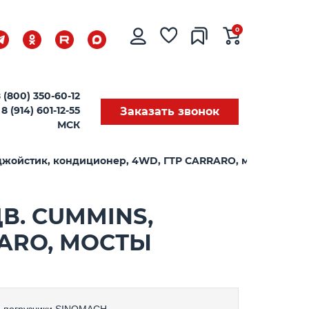
0
 (800) 350-60-12
8 (914) 601-12-55
Заказать звонок
МСК
 джойстик, кондиционер, 4WD, ГТР CARRARO, мосты CAR
В. CUMMINS,
ARO, МОСТЫ
-погрузчики
SINOMACH