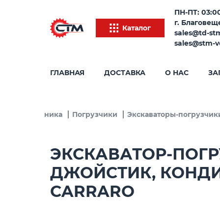
ПН-ПТ: 03:00
г. Благовеще
Каталог
sales@td-st
sales@stm-v
ГЛАВНАЯ
ДОСТАВКА
О НАС
ЗА
тельная техника
Погрузчики
Экскаваторы-погрузчик
ЭКСКАВАТОР-ПОГРУ
ДЖОЙСТИК, КОНДИ
CARRARO