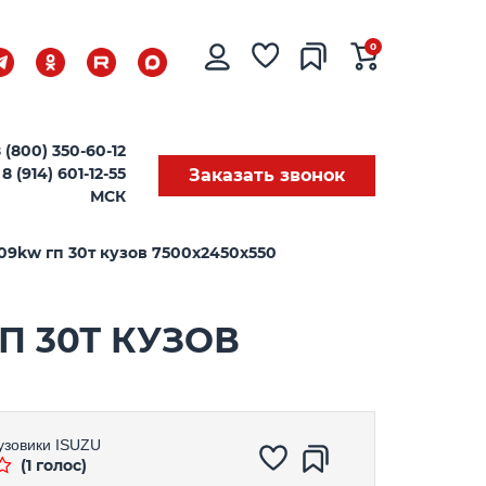
0
 (800) 350-60-12
8 (914) 601-12-55
Заказать звонок
МСК
09kw гп 30т кузов 7500х2450х550
П 30Т КУЗОВ
узовики
ISUZU
(1 голос)