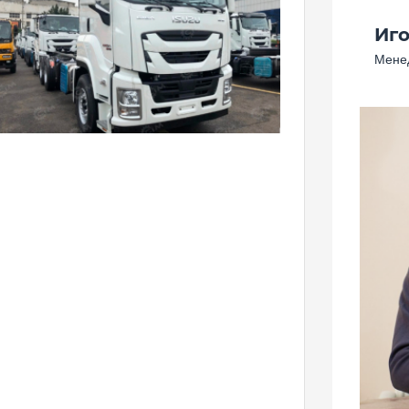
Иг
Менед