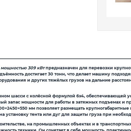
м мощностью 309 кВт
предназначен для перевозки крупнот
дъёмность достигает 30 тонн, что делает машину подход
орудования и других тяжёлых грузов на дальние расстоя
чном шасси с колёсной формулой 6x4, обеспечивающей у
очный запас мощности для работы в затяжных подъемах и
0×2450×550 мм позволяет размещать крупногабаритные гр
на установку тента или дуг для защиты груза при необхо
оительстве, на промышленных объектах и в транспортных
жность техники. Он сочетает в себе мощность, практичнос