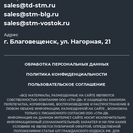
sales@td-stm.ru
sales@stm-blg.ru
sales@stm-vostok.ru
Адрес
г.
Благовещенск
, ул.
Нагорная, 21
ОБРАБОТКА ПЕРСОНАЛЬНЫХ ДАННЫХ
ПОЛИТИКА КОНФИДЕНЦИАЛЬНОСТИ
ПОЛЬЗОВАТЕЛЬСКОЕ СОГЛАШЕНИЕ
«ВСЕ МАТЕРИАЛЫ, РАЗМЕЩЕННЫЕ НА САЙТЕ ЯВЛЯЮТСЯ
СОБСТВЕННОСТЬЮ КОМПАНИИ ООО «СТМ-ДВ» И ЗАЩИЩЕНЫ ЗАКОНОМ.
ПЕРЕПЕЧАТКА, КОПИРОВАНИЕ, ВОСПРОИЗВЕДЕНИЕ И РАСПРОСТРАНЕНИЕ В
ЛЮБОМ ОБЪЕМЕ ИНФОРМАЦИИ, РАЗМЕЩЕННОЙ НА САЙТЕ , ВОЗМОЖНА
ТОЛЬКО С ПИСЬМЕННОГО СОГЛАСИЯ ООО «СТМ-ДВ.
ИНФОРМАЦИЯ НА ДАННОМ ИНТЕРНЕТ-САЙТЕ НОСИТ ИСКЛЮЧИТЕЛЬНО
ИНФОРМАЦИОННЫЙ (ОЗНАКОМИТЕЛЬНЫЙ) ХАРАКТЕР И НИ ПРИ КАКИХ
УСЛОВИЯХ НЕ ЯВЛЯЕТСЯ ПУБЛИЧНОЙ ОФЕРТОЙ, ОПРЕДЕЛЯЕМОЙ
ПОЛОЖЕНИЯМИ СТАТЬИ 437 ГРАЖДАНСКОГО КОДЕКСА РФ. ДЛЯ