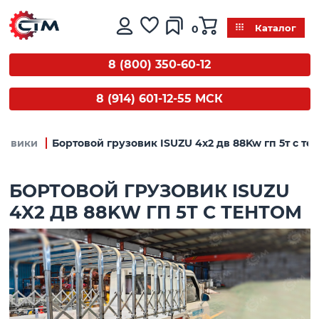
0
Каталог
8 (800) 350-60-12
8 (914) 601-12-55 МСК
зовики
Бортовой грузовик ISUZU 4x2 дв 88Kw гп 5т с те
БОРТОВОЙ ГРУЗОВИК ISUZU
4X2 ДВ 88KW ГП 5Т С ТЕНТОМ