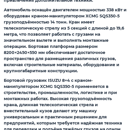
привлечения дополнительной техники.
Автомобиль оснащён двигателем мощностью
338 кВт
и
оборудован
краном-манипулятором XCMG SQS350-5
грузоподъёмностью
14 тонн
. Кран имеет
телескопическую стрелу из 5 секций
с
длиной до 19,6
метра
, что позволяет работать с грузами на
значительном вылете и выполнять монтажные
операции. Бортовая платформа размером
8200×2450×550 мм
обеспечивает достаточное
пространство для размещения различных грузов,
включая строительные материалы, оборудование и
крупногабаритные конструкции.
Бортовой грузовик
ISUZU 8×4
с краном-
манипулятором
XCMG SQS350-5
применяется в
строительстве, промышленности, логистике и при
монтажных работах. Высокая грузоподъёмность
крана, длинная телескопическая стрела и
вместительный кузов делают эту машину
универсальным и практичным решением для
предприятий, которым требуется надёжная техника
для перевозки и подъёма тяжёлых грузов на одном