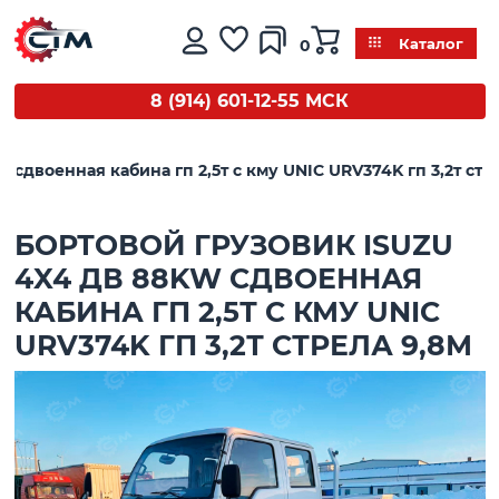
0
Каталог
8 (914) 601-12-55 МСК
 сдвоенная кабина гп 2,5т с кму UNIC URV374K гп 3,2т стр
БОРТОВОЙ ГРУЗОВИК ISUZU
4X4 ДВ 88KW СДВОЕННАЯ
КАБИНА ГП 2,5Т С КМУ UNIC
URV374K ГП 3,2Т СТРЕЛА 9,8М