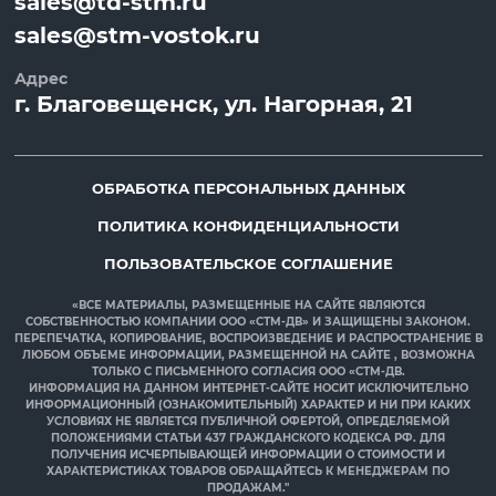
sales@td-stm.ru
sales@stm-vostok.ru
Адрес
г.
Благовещенск
, ул.
Нагорная, 21
ОБРАБОТКА ПЕРСОНАЛЬНЫХ ДАННЫХ
ПОЛИТИКА КОНФИДЕНЦИАЛЬНОСТИ
ПОЛЬЗОВАТЕЛЬСКОЕ СОГЛАШЕНИЕ
«ВСЕ МАТЕРИАЛЫ, РАЗМЕЩЕННЫЕ НА САЙТЕ ЯВЛЯЮТСЯ
СОБСТВЕННОСТЬЮ КОМПАНИИ ООО «СТМ-ДВ» И ЗАЩИЩЕНЫ ЗАКОНОМ.
ПЕРЕПЕЧАТКА, КОПИРОВАНИЕ, ВОСПРОИЗВЕДЕНИЕ И РАСПРОСТРАНЕНИЕ В
ЛЮБОМ ОБЪЕМЕ ИНФОРМАЦИИ, РАЗМЕЩЕННОЙ НА САЙТЕ , ВОЗМОЖНА
ТОЛЬКО С ПИСЬМЕННОГО СОГЛАСИЯ ООО «СТМ-ДВ.
ИНФОРМАЦИЯ НА ДАННОМ ИНТЕРНЕТ-САЙТЕ НОСИТ ИСКЛЮЧИТЕЛЬНО
ИНФОРМАЦИОННЫЙ (ОЗНАКОМИТЕЛЬНЫЙ) ХАРАКТЕР И НИ ПРИ КАКИХ
УСЛОВИЯХ НЕ ЯВЛЯЕТСЯ ПУБЛИЧНОЙ ОФЕРТОЙ, ОПРЕДЕЛЯЕМОЙ
ПОЛОЖЕНИЯМИ СТАТЬИ 437 ГРАЖДАНСКОГО КОДЕКСА РФ. ДЛЯ
ПОЛУЧЕНИЯ ИСЧЕРПЫВАЮЩЕЙ ИНФОРМАЦИИ О СТОИМОСТИ И
ХАРАКТЕРИСТИКАХ ТОВАРОВ ОБРАЩАЙТЕСЬ К МЕНЕДЖЕРАМ ПО
ПРОДАЖАМ."