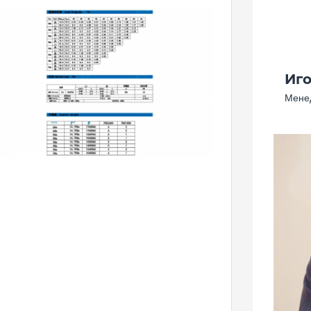
Иг
Менед