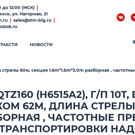
 до 12:00 (МСК)
нск, ул. Нагорная, 21
m.ru
sales@stm-blg.ru
ostok.ru
8
ПЧАСТИ
НОВОСТИ
на стрелы 60м, секция 1.6m*1.6m*3.0m разборная , частотн
160 (H6515A2), Г/П 10Т,
ОМ 62М, ДЛИНА СТРЕЛЫ
АЗБОРНАЯ , ЧАСТОТНЫЕ П
 ТРАНСПОРТИРОВКИ НАД