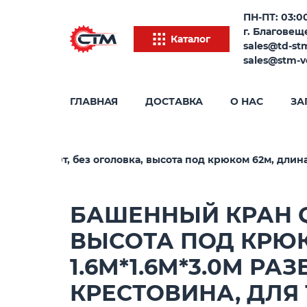
ПН-ПТ: 03:00
г. Благовеще
Каталог
sales@td-st
sales@stm-v
ГЛАВНАЯ
ДОСТАВКА
О НАС
ЗА
5A2), г/п 10т, без оголовка, высота под крюком 62м, дли
БАШЕННЫЙ КРАН QTZ
ВЫСОТА ПОД КРЮК
1.6M*1.6M*3.0M Р
КРЕСТОВИНА, ДЛЯ