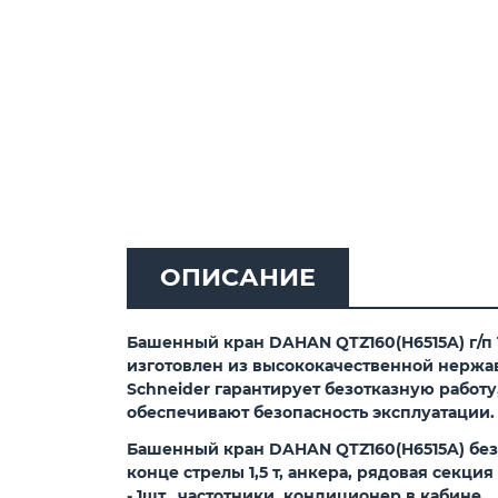
ОПИСАНИЕ
Башенный кран DAHAN QTZ160(H6515A) г/п 
изготовлен из высококачественной нержав
Schneider гарантирует безотказную работ
обеспечивают безопасность эксплуатации.
Башенный кран DAHAN QTZ160(H6515A) без о
конце стрелы 1,5 т, анкера, рядовая секция
- 1шт., частотники, кондиционер в кабине.