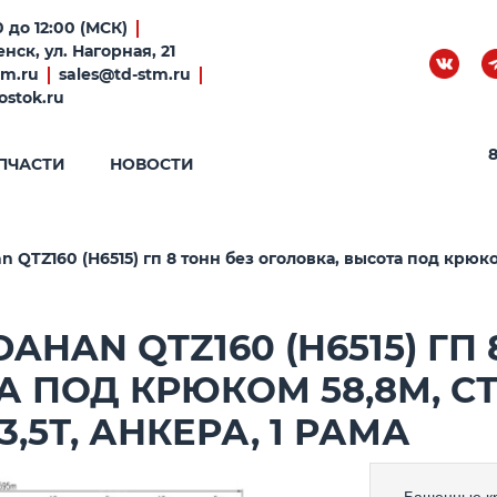
 до 12:00 (МСК)
нск, ул. Нагорная, 21
tm.ru
sales@td-stm.ru
ostok.ru
8
ПЧАСТИ
НОВОСТИ
TZ160 (H6515) гп 8 тонн без оголовка, высота под крюком 
HAN QTZ160 (H6515) ГП 
 ПОД КРЮКОМ 58,8М, СТ
,5Т, АНКЕРА, 1 РАМА
Башенные к