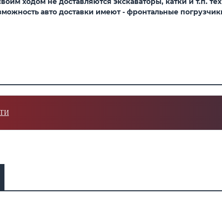
оим ходом не доставляются экскаваторы, катки и т.п. тех
можность авто доставки имеют - фронтальные погрузчики,
ТИ