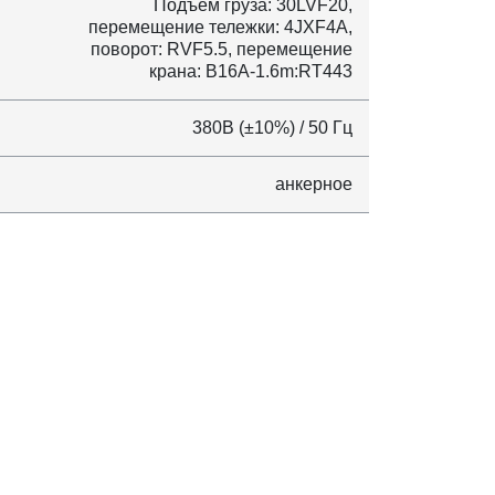
Подъем груза: 30LVF20,
перемещение тележки: 4JXF4A,
поворот: RVF5.5, перемещение
крана: B16A-1.6m:RT443
380В (±10%) / 50 Гц
анкерное