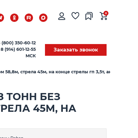
0
 (800) 350-60-12
8 (914) 601-12-55
Заказать звонок
МСК
58,8м, стрела 45м, на конце стрелы гп 3,5т, анкера, 1 рам
8 ТОНН БЕЗ
РЕЛА 45М, НА
раны
Dahan