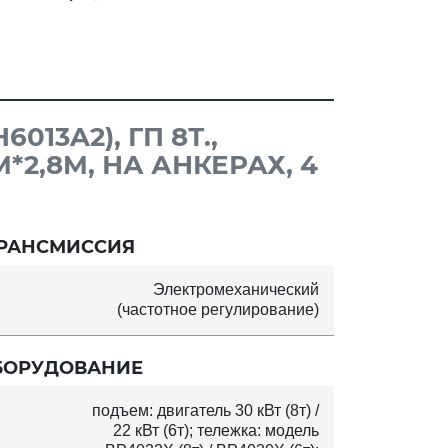
13A2), ГП 8Т.,
*2,8M, НА АНКЕРАХ, 4
РАНСМИССИЯ
Электромеханический
(частотное регулирование)
БОРУДОВАНИЕ
подъем: двигатель 30 кВт (8т) /
22 кВт (6т); тележка: модель