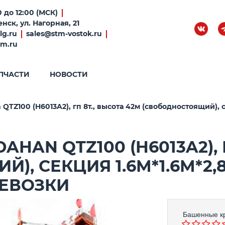
 до 12:00 (МСК)
нск, ул. Нагорная, 21
lg.ru
sales@stm-vostok.ru
tm.ru
ПЧАСТИ
НОВОСТИ
TZ100 (H6013A2), гп 8т., высота 42м (свободностоящий), 
HAN QTZ100 (H6013A2), Г
, СЕКЦИЯ 1.6M*1.6M*2,8
ЕВОЗКИ
Башенные к