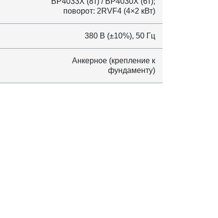
BP4033X (8т) / BP4030X (6т);
поворот: 2RVF4 (4×2 кВт)
380 В (±10%), 50 Гц
Анкерное (крепление к
фундаменту)