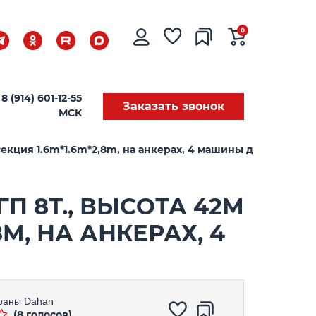
0
8 (914) 601-12-55
Заказать звонок
МСК
секция 1.6m*1.6m*2,8m, на анкерах, 4 машины для перевоз
П 8Т., ВЫСОТА 42М
M, НА АНКЕРАХ, 4
раны
Dahan
(8 голосов)