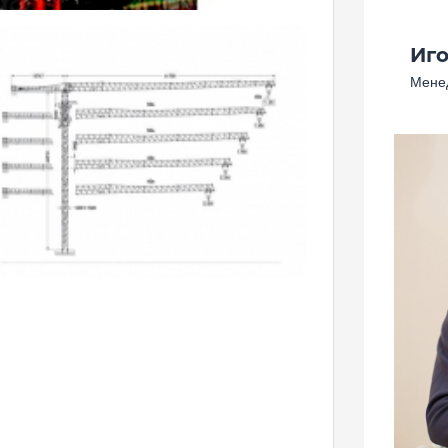
Иг
Менед