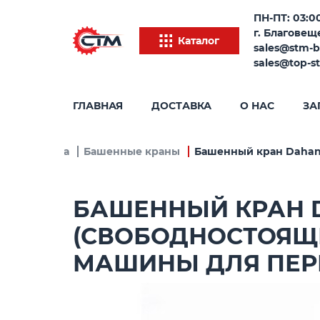
ПН-ПТ: 03:00
г. Благовеще
Каталог
sales@stm-b
sales@top-s
ГЛАВНАЯ
ДОСТАВКА
О НАС
ЗА
ная техника
Башенные краны
Башенный кран Dahan Q
БАШЕННЫЙ КРАН DA
(СВОБОДНОСТОЯЩИЙ)
МАШИНЫ ДЛЯ ПЕР