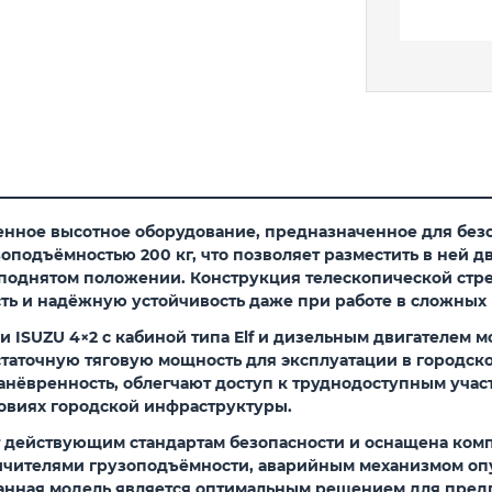
ное высотное оборудование, предназначенное для безо
оподъёмностью 200 кг, что позволяет разместить в ней д
 поднятом положении. Конструкция телескопической стр
ь и надёжную устойчивость даже при работе в сложных 
ISUZU 4×2 с кабиной типа Elf и дизельным двигателем мощ
таточную тяговую мощность для эксплуатации в городск
анёвренность, облегчают доступ к труднодоступным учас
ловиях городской инфраструктуры.
действующим стандартам безопасности и оснащена комп
ичителями грузоподъёмности, аварийным механизмом оп
нная модель является оптимальным решением для предп