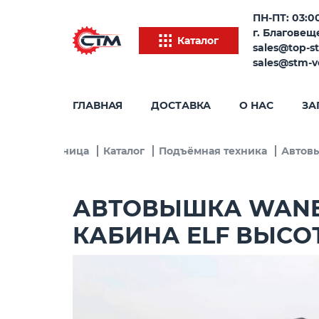
ПН-ПТ: 03:00
г. Благовеще
Каталог
sales@top-s
sales@stm-v
ГЛАВНАЯ
ДОСТАВКА
О НАС
ЗА
лавная страница
Каталог
Подъёмная техника
Автов
АВТОВЫШКА WANBA
КАБИНА ELF ВЫСО