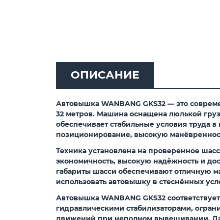
ОПИСАНИЕ
Автовышка WANBANG GKS32 — это современ
32 метров. Машина оснащена люлькой груз
обеспечивает стабильные условия труда в
позиционирование, высокую манёвренност
Техника установлена на проверенное шасси 
экономичность, высокую надёжность и дос
габариты шасси обеспечивают отличную м
использовать автовышку в стеснённых ус
Автовышка WANBANG GKS32 соответствует 
гидравлическими стабилизаторами, огран
движений при неполном вывешивании. Да