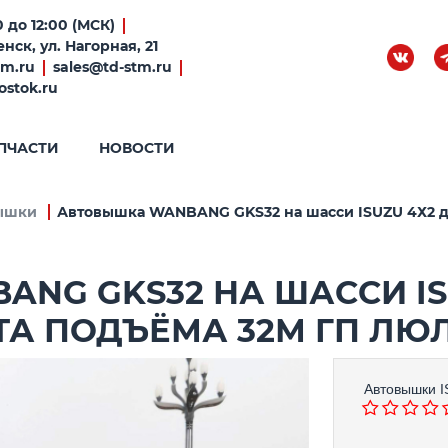
 до 12:00 (МСК)
нск, ул. Нагорная, 21
tm.ru
sales@td-stm.ru
ostok.ru
ПЧАСТИ
НОВОСТИ
ышки
Автовышка WANBANG GKS32 на шасси ISUZU 4Х2 дв 
NG GKS32 НА ШАССИ ISU
ТА ПОДЪЁМА 32М ГП ЛЮЛ
Автовышки