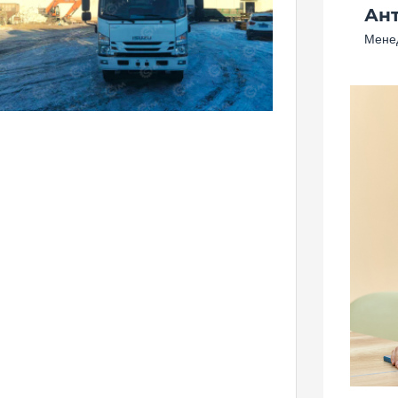
Ан
Менед