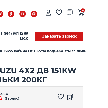
0
8 (914) 601-12-55
Заказать звонок
МСК
151kw кабина Elf высота подъёма 32м гп люльки 200кг
ZU 4Х2 ДВ 151KW
ЬКИ 200КГ
ISUZU
(1 голос)