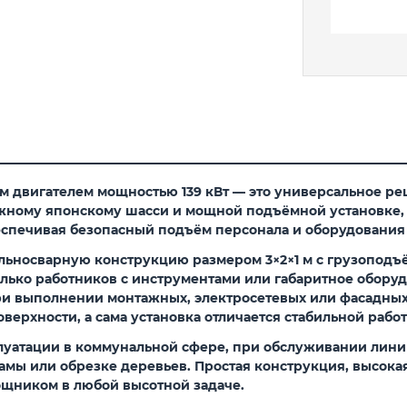
м двигателем мощностью 139 кВт — это универсальное ре
ному японскому шасси и мощной подъёмной установке, 
еспечивая безопасный подъём персонала и оборудования н
льносварную конструкцию размером 3×2×1 м с грузоподъё
ько работников с инструментами или габаритное оборудо
ри выполнении монтажных, электросетевых или фасадных 
верхности, а сама установка отличается стабильной раб
луатации в коммунальной сфере, при обслуживании лини
амы или обрезке деревьев. Простая конструкция, высока
щником в любой высотной задаче.