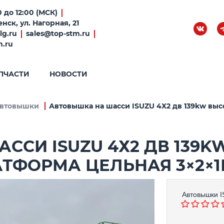
 до 12:00 (МСК)
нск, ул. Нагорная, 21
lg.ru
sales@top-stm.ru
m.ru
ПЧАСТИ
НОВОСТИ
втовышки
Автовышка на шасси ISUZU 4Х2 дв 139kw высо
ССИ ISUZU 4Х2 ДВ 139K
ТФОРМА ЦЕЛЬНАЯ 3×2×1М
Автовышки