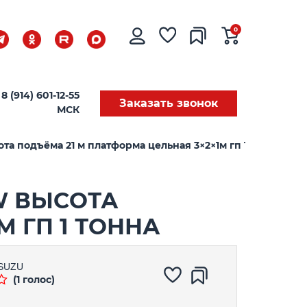
0
8 (914) 601-12-55
Заказать звонок
МСК
та подъёма 21 м платформа цельная 3×2×1м гп 1 тонна
W ВЫСОТА
 ГП 1 ТОННА
ISUZU
(1 голос)