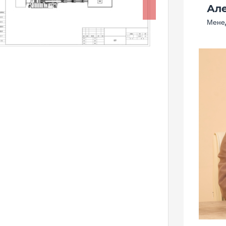
Ал
Менед