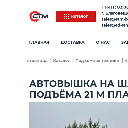
ПН-ПТ: 03:00
г. Благовеще
Каталог
sales@stm-b
sales@td-st
ГЛАВНАЯ
ДОСТАВКА
О НАС
ЗА
Главная страница
Каталог
Подъёмная техника
А
АВТОВЫШКА НА ША
ПОДЪЁМА 21 М ПЛА