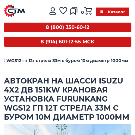
0
Каталог
8 (800) 350-60-12
8 (914) 601-12-55 МСК
G WGS12 гп 12т стрела 33м с буром 10м диаметр 1000мм
АВТОКРАН НА ШАССИ ISUZU
4X2 ДВ 151KW КРАНОВАЯ
УСТАНОВКА FURUNKANG
WGS12 ГП 12Т СТРЕЛА 33М С
БУРОМ 10М ДИАМЕТР 1000ММ