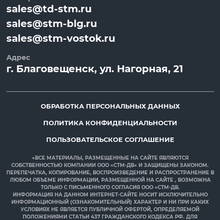
sales@td-stm.ru
sales@stm-blg.ru
sales@stm-vostok.ru
Адрес
г.
Благовещенск
, ул.
Нагорная, 21
ОБРАБОТКА ПЕРСОНАЛЬНЫХ ДАННЫХ
ПОЛИТИКА КОНФИДЕНЦИАЛЬНОСТИ
ПОЛЬЗОВАТЕЛЬСКОЕ СОГЛАШЕНИЕ
«ВСЕ МАТЕРИАЛЫ, РАЗМЕЩЕННЫЕ НА САЙТЕ ЯВЛЯЮТСЯ
СОБСТВЕННОСТЬЮ КОМПАНИИ ООО «СТМ-ДВ» И ЗАЩИЩЕНЫ ЗАКОНОМ.
ПЕРЕПЕЧАТКА, КОПИРОВАНИЕ, ВОСПРОИЗВЕДЕНИЕ И РАСПРОСТРАНЕНИЕ В
ЛЮБОМ ОБЪЕМЕ ИНФОРМАЦИИ, РАЗМЕЩЕННОЙ НА САЙТЕ , ВОЗМОЖНА
ТОЛЬКО С ПИСЬМЕННОГО СОГЛАСИЯ ООО «СТМ-ДВ.
ИНФОРМАЦИЯ НА ДАННОМ ИНТЕРНЕТ-САЙТЕ НОСИТ ИСКЛЮЧИТЕЛЬНО
ИНФОРМАЦИОННЫЙ (ОЗНАКОМИТЕЛЬНЫЙ) ХАРАКТЕР И НИ ПРИ КАКИХ
УСЛОВИЯХ НЕ ЯВЛЯЕТСЯ ПУБЛИЧНОЙ ОФЕРТОЙ, ОПРЕДЕЛЯЕМОЙ
ПОЛОЖЕНИЯМИ СТАТЬИ 437 ГРАЖДАНСКОГО КОДЕКСА РФ. ДЛЯ