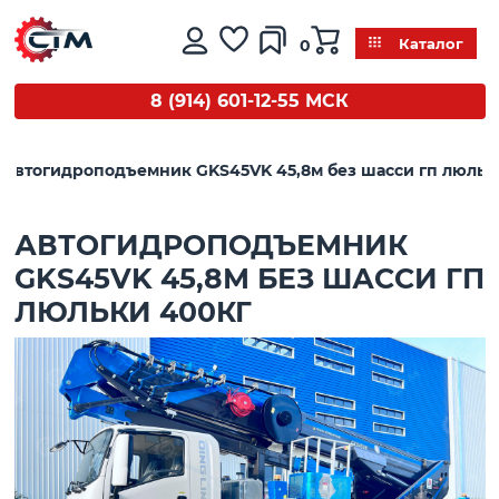
0
Каталог
8 (914) 601-12-55 МСК
Автогидроподъемник GKS45VK 45,8м без шасси гп люльк
АВТОГИДРОПОДЪЕМНИК
GKS45VK 45,8М БЕЗ ШАССИ ГП
ЛЮЛЬКИ 400КГ