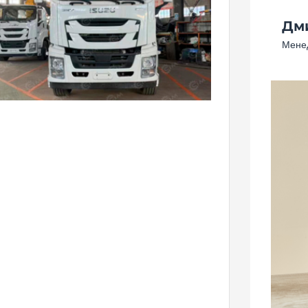
Дм
Менед