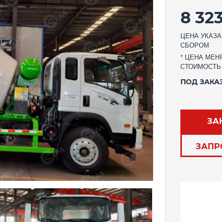
8 32
ЦЕНА УКАЗА
СБОРОМ
*
ЦЕНА МЕНЯ
СТОИМОСТЬ
ПОД ЗАКА
ЗА
ЗАПР