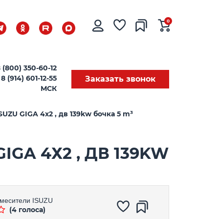
0
 (800) 350-60-12
8 (914) 601-12-55
Заказать звонок
МСК
UZU GIGA 4х2 , дв 139kw бочка 5 m³
GA 4Х2 , ДВ 139KW
смесители
ISUZU
(4 голоса)